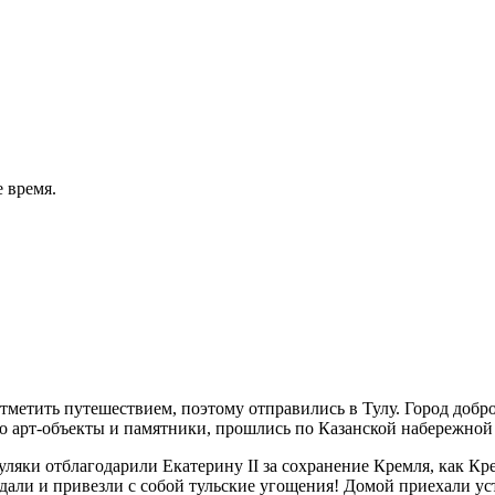
 время.
тметить путешествием, поэтому отправились в Тулу. Город добр
го арт-объекты и памятники, прошлись по Казанской набережной
ляки отблагодарили Екатерину II за сохранение Кремля, как Кре
ведали и привезли с собой тульские угощения! Домой приехали 