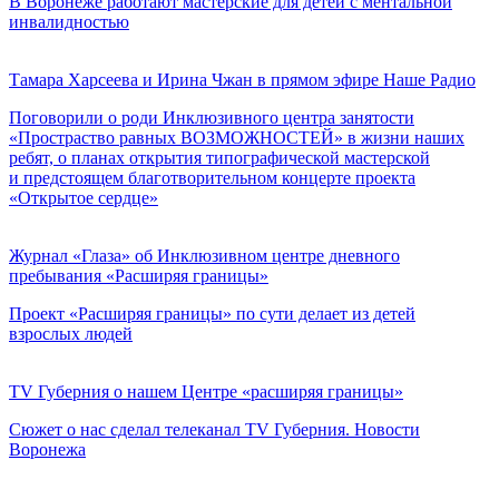
В Воронеже работают мастерские для детей с ментальной
инвалидностью
Тамара Харсеева и Ирина Чжан в прямом эфире Наше Радио
Поговорили о роди Инклюзивного центра занятости
«Простраство равных ВОЗМОЖНОСТЕЙ» в жизни наших
ребят, о планах открытия типографической мастерской
и предстоящем благотворительном концерте проекта
«Открытое сердце»
Журнал «Глаза» об Инклюзивном центре дневного
пребывания «Расширяя границы»
Проект «Расширяя границы» по сути делает из детей
взрослых людей
ТV Губерния о нашем Центре «расширяя границы»
Сюжет о нас сделал телеканал ТV Губерния. Новости
Воронежа