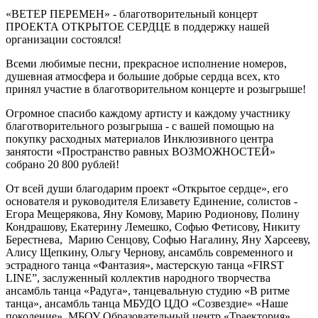
«ВЕТЕР ПЕРЕМЕН» - благотворительный концерт
ПРОЕКТА ОТКРЫТОЕ СЕРДЦЕ в поддержку нашей
организации состоялся!
Всеми любимые песни, прекрасное исполнение номеров,
душевная атмосфера и большие добрые сердца всех, кто
принял участие в благотворительном концерте и розыгрыше!
Огромное спасибо каждому артисту и каждому участнику
благотворительного розыгрыша - с вашей помощью на
покупку расходных материалов Инклюзивного центра
занятости «Пространство равных ВОЗМОЖНОСТЕЙ»
собрано 20 800 рублей!
От всей души благодарим проект «Открытое сердце», его
основателя и руководителя Елизавету Единение, солистов -
Егора Мещерякова, Яну Комову, Марию Родионову, Полину
Кондрашову, Екатерину Лемешко, Софью Фетисову, Никиту
Берестнева, Марию Сенцову, Софью Нагалину, Яну Харсееву,
Алису Щепкину, Ольгу Чернову, ансамбль современного и
эстрадного танца «Фантазия», мастерскую танца «FIRST
LINE”, заслуженный коллектив народного творчества
ансамбль танца «Радуга», танцевальную студию «В ритме
танца», ансамбль танца МБУДО ЦДО «Созвездие» «Наше
поколение», МБОУ Образовательный центр «Траектория»,